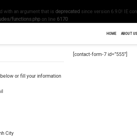
 with an argument that is
deprecated
since version 6.9.0! IE co
udes/functions.php
on line
6170
HOME
ABOUT U
[contact-form-7 id=”555″]
below or fill your information
il
nh City