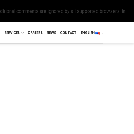
nditional comments are ignored by all supported browsers. in
S
SERVICES
CAREERS
NEWS
CONTACT
ENGLISH