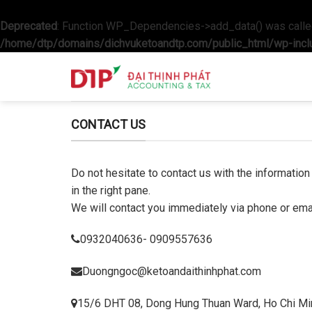
Deprecated
: Function WP_Dependencies->add_data() was called
/home/dtp/domains/dichvuketoandtp.com/public_html/wp-incl
Skip
to
content
CONTACT US
Do not hesitate to contact us with the information 
in the right pane.
We will contact you immediately via phone or ema
0932040636- 0909557636
Duongngoc@ketoandaithinhphat.com
15/6 DHT 08, Dong Hung Thuan Ward, Ho Chi Mi