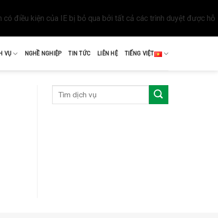
 có điều kiện của IE bị bỏ qua bởi tất cả các trình duyệt được hỗ
H VỤ
NGHỀ NGHIỆP
TIN TỨC
LIÊN HỆ
TIẾNG VIỆT