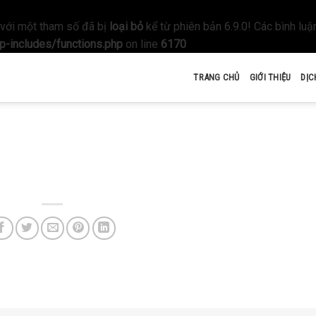
với một tham số đã bị
loại bỏ
kể từ phiên bản 6.9.0! Các bình luận
-includes/functions.php
on line
6170
TRANG CHỦ
GIỚI THIỆU
DỊC