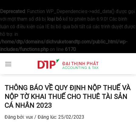
Deprecated
: Function WP_Dependencies->add_data() được gọi
với một tham số đã bị
loại bỏ
kể từ phiên bản 6.9.0! Các bình
luận có điều kiện của IE bị bỏ qua bởi tất cả các trình duyệt được
hỗ trợ. in
/home/dtp/domains/dichvuketoandtp.com/public_html/wp-
includes/functions.php
on line
6170
Skip
to
content
THÔNG BÁO VỀ QUY ĐỊNH NỘP THUẾ VÀ
NỘP TỜ KHAI THUẾ CHO THUÊ TÀI SẢN
CÁ NHÂN 2023
Đăng bởi:
vux
/ Đăng lúc:
25/02/2023