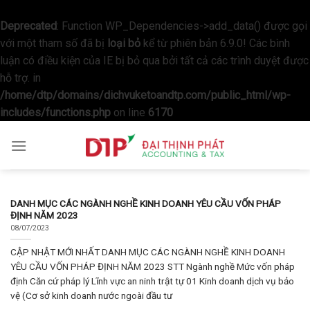
Deprecated
: Function WP_Dependencies->add_data() được gọi
với một tham số đã bị
loại bỏ
kể từ phiên bản 6.9.0! Các bình
luận có điều kiện của IE bị bỏ qua bởi tất cả các trình duyệt được
hỗ trợ. in
/home/dtp/domains/dichvuketoandtp.com/public_html/wp-
includes/functions.php
on line
6170
Skip
to
content
DANH MỤC CÁC NGÀNH NGHỀ KINH DOANH YÊU CẦU VỐN PHÁP
ĐỊNH NĂM 2023
08/07/2023
CẬP NHẬT MỚI NHẤT DANH MỤC CÁC NGÀNH NGHỀ KINH DOANH
YÊU CẦU VỐN PHÁP ĐỊNH NĂM 2023 STT Ngành nghề Mức vốn pháp
định Căn cứ pháp lý Lĩnh vực an ninh trật tự 01 Kinh doanh dịch vụ bảo
vệ (Cơ sở kinh doanh nước ngoài đầu tư