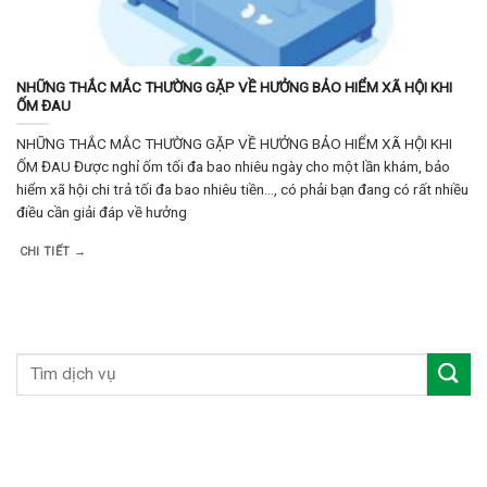
NHỮNG THẮC MẮC THƯỜNG GẶP VỀ HƯỞNG BẢO HIỂM XÃ HỘI KHI
ỐM ĐAU
NHỮNG THẮC MẮC THƯỜNG GẶP VỀ HƯỞNG BẢO HIỂM XÃ HỘI KHI
ỐM ĐAU Được nghỉ ốm tối đa bao nhiêu ngày cho một lần khám, bảo
hiểm xã hội chi trả tối đa bao nhiêu tiền…, có phải bạn đang có rất nhiều
điều cần giải đáp về hưởng
CHI TIẾT →