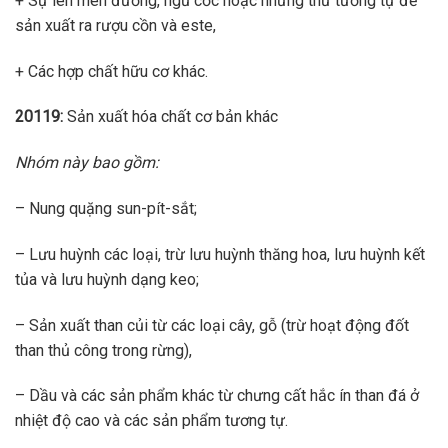
+ Sự lên men đường, ngũ cốc hoặc những thứ tương tự để
sản xuất ra rượu cồn và este,
+ Các hợp chất hữu cơ khác.
20119:
Sản xuất hóa chất cơ bản khác
Nhóm này bao gồm:
– Nung quặng sun-pít-sắt;
– Lưu huỳnh các loại, trừ lưu huỳnh thăng hoa, lưu huỳnh kết
tủa và lưu huỳnh dạng keo;
– Sản xuất than củi từ các loại cây, gỗ (trừ hoạt động đốt
than thủ công trong rừng),
– Dầu và các sản phẩm khác từ chưng cất hắc ín than đá ở
nhiệt độ cao và các sản phẩm tương tự.